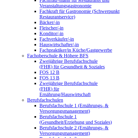
Fachfrau/-mann für Restaurants und
Veranstaltungsgastronomie
Fachkraft für Gastronomie (Schwerpunkt
Restaurantservice)
Bäcker/-in
Fleischer/-in
Konditor/-in
Fachverkäufer/-in
Hauswirtschafter/-in
Fachpraktiker/in Küche/Gastgewerbe
Fachoberschule & Höhere BFS
Zweijährige Berufsfachschule
(FHR) für Gesundheit & Soziales
FOS 12 B
FOS 13 B
Zweijährige Berufsfachschule
(FHR) für
Ernährung/Hauswirtschaft
Berufsfachschulen
Berufsfachschule 1 (Ernährungs- &
Versorgungsmanagement)
Berufsfachschule 1
(Gesundheit/Erziehung und Soziales)
Berufsfachschule 2 (Ernährungs- &
Versorgungsmanagement)