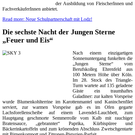
der Ausbildung von FleischerInnen und
FachverkäuferInnen anbietet.
Read more: Neue Schulpartnerschaft mit Lodz!
Die sechste Nacht der Jungen Sterne
„Feuer und Eis“
Nach einem einzigartigen
Sonnenuntergang funkelten die
„Jungen Sterne“ vom
Berufskolleg Ehrenfeld aus
100 Metern Höhe über Köln.
Im 28. Stock des Triangle-
Turm wartete auf 135 geladene
Gäste ein traumhaftes
Galadiner: zur kalten Vorspeise
wurde Blumenkohlterrine im Karottenmantel und Kaninchenfilet
serviert, zur warmen Vorspeise gab es im Ofen gegarte
Lachsforellenscheibe auf einem Lavendel-Lauchbett, zum
Hauptgang geschmorte Semmerrolle vom Kalb mit rauchiger
Bratensauce, „gebrannter“ Paprika, Kürbispüree und
Bäckerinkartoffeln und zum krönenden Abschluss Zwetschgentarte
mit Birnenkompott und Zitronen-Pistazien-Parfait.