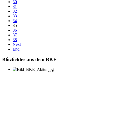
30
31
32
33
34
35
36
37
38
Next
End
Blitzlichter aus dem BKE