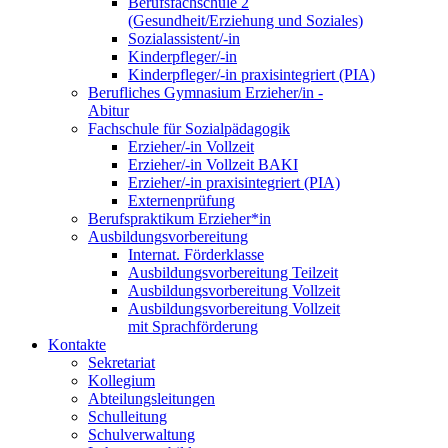
Berufsfachschule 2
(Gesundheit/Erziehung und Soziales)
Sozialassistent/-in
Kinderpfleger/-in
Kinderpfleger/-in praxisintegriert (PIA)
Berufliches Gymnasium Erzieher/in -
Abitur
Fachschule für Sozialpädagogik
Erzieher/-in Vollzeit
Erzieher/-in Vollzeit BAKI
Erzieher/-in praxisintegriert (PIA)
Externenprüfung
Berufspraktikum Erzieher*in
Ausbildungsvorbereitung
Internat. Förderklasse
Ausbildungsvorbereitung Teilzeit
Ausbildungsvorbereitung Vollzeit
Ausbildungsvorbereitung Vollzeit
mit Sprachförderung
Kontakte
Sekretariat
Kollegium
Abteilungsleitungen
Schulleitung
Schulverwaltung