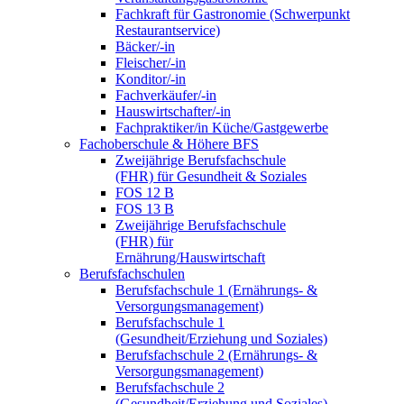
Fachkraft für Gastronomie (Schwerpunkt
Restaurantservice)
Bäcker/-in
Fleischer/-in
Konditor/-in
Fachverkäufer/-in
Hauswirtschafter/-in
Fachpraktiker/in Küche/Gastgewerbe
Fachoberschule & Höhere BFS
Zweijährige Berufsfachschule
(FHR) für Gesundheit & Soziales
FOS 12 B
FOS 13 B
Zweijährige Berufsfachschule
(FHR) für
Ernährung/Hauswirtschaft
Berufsfachschulen
Berufsfachschule 1 (Ernährungs- &
Versorgungsmanagement)
Berufsfachschule 1
(Gesundheit/Erziehung und Soziales)
Berufsfachschule 2 (Ernährungs- &
Versorgungsmanagement)
Berufsfachschule 2
(Gesundheit/Erziehung und Soziales)