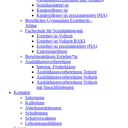
Sozialassistent/-in
Kinderpfleger/-in
Kinderpfleger/-in praxisintegriert (PIA)
Berufliches Gymnasium Erzieher/in -
Abitur
Fachschule für Sozialpädagogik
Erzieher/-in Vollzeit
Erzieher/-in Vollzeit BAKI
Erzieher/-in praxisintegriert (PIA)
Externenprüfung
Berufspraktikum Erzieher*in
Ausbildungsvorbereitung
Internat. Förderklasse
Ausbildungsvorbereitung Teilzeit
Ausbildungsvorbereitung Vollzeit
Ausbildungsvorbereitung Vollzeit
mit Sprachförderung
Kontakte
Sekretariat
Kollegium
Abteilungsleitungen
Schulleitung
Schulverwaltung
Lehramtsausbildung