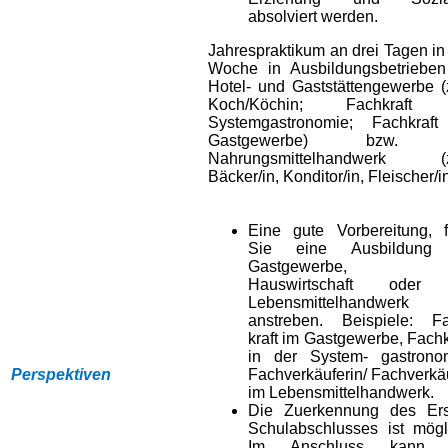
absolviert werden.
Jahrespraktikum an drei Tagen in
Woche in Ausbildungsbetriebe
Hotel- und Gaststättengewerbe (
Koch/Köchin; Fachkraft 
Systemgastronomie; Fachkraft
Gastgewerbe) bzw. 
Nahrungsmittelhandwerk (z
Bäcker/in, Konditor/in, Fleischer/in
Eine gute Vorbereitung, f
Sie eine Ausbildung
Gastgewerbe, d
Hauswirtschaft oder
Lebensmittelhandwerk
anstreben. Beispiele: Fa
kraft im Gastgewerbe, Fachk
in der System- gastronom
Perspektiven
Fachverkäuferin/ Fachverkä
im Lebensmittelhandwerk.
Die Zuerkennung des Ers
Schulabschlusses ist mögl
Im Anschluss kann 