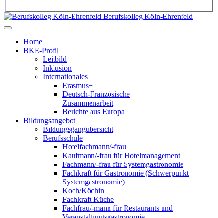
Berufskolleg Köln-Ehrenfeld
Home
BKE-Profil
Leitbild
Inklusion
Internationales
Erasmus+
Deutsch-Französische
Zusammenarbeit
Berichte aus Europa
Bildungsangebot
Bildungsgangübersicht
Berufsschule
Hotelfachmann/-frau
Kaufmann/-frau für Hotelmanagement
Fachmann/-frau für Systemgastronomie
Fachkraft für Gastronomie (Schwerpunkt
Systemgastronomie)
Koch/Köchin
Fachkraft Küche
Fachfrau/-mann für Restaurants und
Veranstaltungsgastronomie