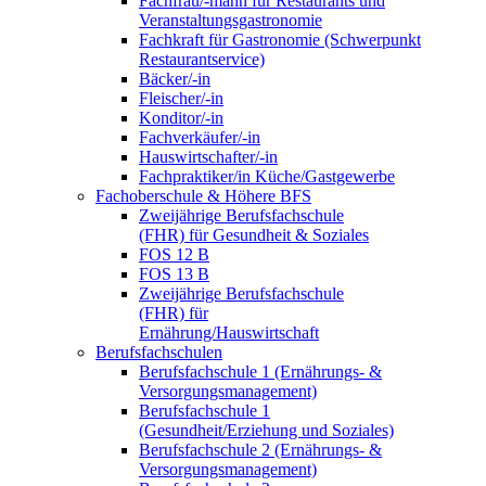
Fachfrau/-mann für Restaurants und
Veranstaltungsgastronomie
Fachkraft für Gastronomie (Schwerpunkt
Restaurantservice)
Bäcker/-in
Fleischer/-in
Konditor/-in
Fachverkäufer/-in
Hauswirtschafter/-in
Fachpraktiker/in Küche/Gastgewerbe
Fachoberschule & Höhere BFS
Zweijährige Berufsfachschule
(FHR) für Gesundheit & Soziales
FOS 12 B
FOS 13 B
Zweijährige Berufsfachschule
(FHR) für
Ernährung/Hauswirtschaft
Berufsfachschulen
Berufsfachschule 1 (Ernährungs- &
Versorgungsmanagement)
Berufsfachschule 1
(Gesundheit/Erziehung und Soziales)
Berufsfachschule 2 (Ernährungs- &
Versorgungsmanagement)