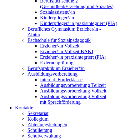
Berufsfachschule 2
(Gesundheit/Erziehung und Soziales)
Sozialassistent/-in
Kinderpfleger/-in
Kinderpfleger/-in praxisintegriert (PIA)
Berufliches Gymnasium Erzieher/in -
Abitur
Fachschule für Sozialpädagogik
Erzieher/-in Vollzeit
Erzieher/-in Vollzeit BAKI
Erzieher/-in praxisintegriert (PIA)
Externenprüfung
Berufspraktikum Erzieher*in
Ausbildungsvorbereitung
Internat. Förderklasse
Ausbildungsvorbereitung Teilzeit
Ausbildungsvorbereitung Vollzeit
Ausbildungsvorbereitung Vollzeit
mit Sprachförderung
Kontakte
Sekretariat
Kollegium
Abteilungsleitungen
Schulleitung
Schulverwaltung