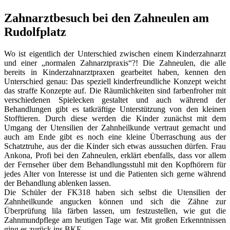
Zahnarztbesuch bei den Zahneulen am
Rudolfplatz
Wo ist eigentlich der Unterschied zwischen einem Kinderzahnarzt
und einer „normalen Zahnarztpraxis“?! Die Zahneulen, die alle
bereits in Kinderzahnarztpraxen gearbeitet haben, kennen den
Unterschied genau: Das speziell kinderfreundliche Konzept weicht
das straffe Konzepte auf. Die Räumlichkeiten sind farbenfroher mit
verschiedenen Spielecken gestaltet und auch während der
Behandlungen gibt es tatkräftige Unterstützung von den kleinen
Stofftieren. Durch diese werden die Kinder zunächst mit dem
Umgang der Utensilien der Zahnheilkunde vertraut gemacht und
auch am Ende gibt es noch eine kleine Überraschung aus der
Schatztruhe, aus der die Kinder sich etwas aussuchen dürfen. Frau
Ankona, Profi bei den Zahneulen, erklärt ebenfalls, dass vor allem
der Fernseher über dem Behandlungsstuhl mit den Kopfhörern für
jedes Alter von Interesse ist und die Patienten sich gerne während
der Behandlung ablenken lassen.
Die Schüler der FK318 haben sich selbst die Utensilien der
Zahnheilkunde angucken können und sich die Zähne zur
Überprüfung lila färben lassen, um festzustellen, wie gut die
Zahnmundpflege am heutigen Tage war. Mit großen Erkenntnissen
ging es zurück ins BKE.