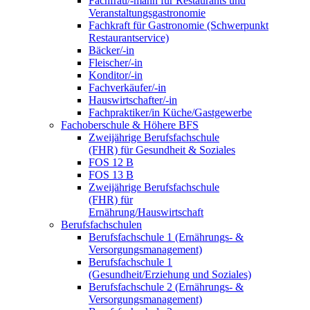
Fachfrau/-mann für Restaurants und
Veranstaltungsgastronomie
Fachkraft für Gastronomie (Schwerpunkt
Restaurantservice)
Bäcker/-in
Fleischer/-in
Konditor/-in
Fachverkäufer/-in
Hauswirtschafter/-in
Fachpraktiker/in Küche/Gastgewerbe
Fachoberschule & Höhere BFS
Zweijährige Berufsfachschule
(FHR) für Gesundheit & Soziales
FOS 12 B
FOS 13 B
Zweijährige Berufsfachschule
(FHR) für
Ernährung/Hauswirtschaft
Berufsfachschulen
Berufsfachschule 1 (Ernährungs- &
Versorgungsmanagement)
Berufsfachschule 1
(Gesundheit/Erziehung und Soziales)
Berufsfachschule 2 (Ernährungs- &
Versorgungsmanagement)