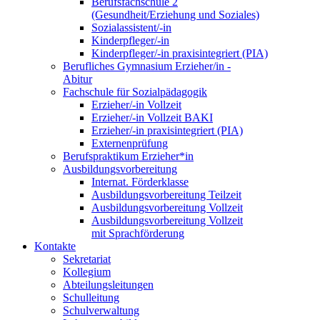
Berufsfachschule 2
(Gesundheit/Erziehung und Soziales)
Sozialassistent/-in
Kinderpfleger/-in
Kinderpfleger/-in praxisintegriert (PIA)
Berufliches Gymnasium Erzieher/in -
Abitur
Fachschule für Sozialpädagogik
Erzieher/-in Vollzeit
Erzieher/-in Vollzeit BAKI
Erzieher/-in praxisintegriert (PIA)
Externenprüfung
Berufspraktikum Erzieher*in
Ausbildungsvorbereitung
Internat. Förderklasse
Ausbildungsvorbereitung Teilzeit
Ausbildungsvorbereitung Vollzeit
Ausbildungsvorbereitung Vollzeit
mit Sprachförderung
Kontakte
Sekretariat
Kollegium
Abteilungsleitungen
Schulleitung
Schulverwaltung