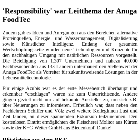
'Responsibility' war Leitthema der Anuga
FoodTec
Zudem gab es Ideen und Anregungen aus den Bereichen alternative
Proteinquellen, Energie- und Wassermanagement, Digitalisierung
sowie Künstlicher Intelligenz. Entlang der gesamten
Wertschöpfungskette wurden neue Technologien und Konzepte für
den nachhaltigen Umgang mit natürlichen Ressourcen vorgestellt.
Die Beteiligung von 1.307 Unternehmen und nahezu 40.000
Fachbesuchenden aus 133 Ländern untermauert den Stellenwert der
Anuga FoodTec als Vorreiter für zukunftsweisende Lösungen in der
Lebensmitteltechnologie.
Für einige Azubis war es der erste Messebesuch überhaupt und
erkennbar "erschlagen" waren sie zum Unterrichtsende. Andere
gingen gezielt nicht nur auf bekannte Aussteller zu, um sich z.B.
über Neuerungen zu informieren. Erfreulich war, dass neben den
Fachlehrern Schiffer und Völz zwei weitere KollegInnen Lust und
Zeit fanden, an dieser spannenden Exkursion teilzunehmen. Den
kostenlosen Eintritt ermöglichten die Fleischerei Molitor aus Kürten
sowie der K+G Wetter GmbH aus Biedenkopf. Danke!
Blitzlichter aus dem BKE