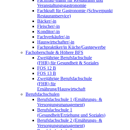
Fachfrau/-mann für Restaurants und
Veranstaltungsgastronomie
Fachkraft für Gastronomie (Schwerpunkt
Restaurantservice)
Bäcker/-in
Fleischer/-in
Konditor/-in
Fachverkäufer/-in
Hauswirtschafter/-in
Fachpraktiker/in Küche/Gastgewerbe
Fachoberschule & Höhere BFS
Zweijährige Berufsfachschule
(FHR) für Gesundheit & Soziales
FOS 12 B
FOS 13 B
Zweijährige Berufsfachschule
(FHR) für
Ernährung/Hauswirtschaft
Berufsfachschulen
Berufsfachschule 1 (Ernährungs- &
Versorgungsmanagement)
Berufsfachschule 1
(Gesundheit/Erziehung und Soziales)
Berufsfachschule 2 (Ernährungs- &
Versorgungsmanagement)