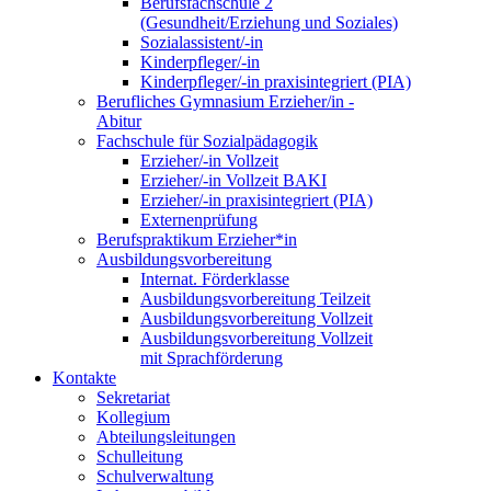
Berufsfachschule 2
(Gesundheit/Erziehung und Soziales)
Sozialassistent/-in
Kinderpfleger/-in
Kinderpfleger/-in praxisintegriert (PIA)
Berufliches Gymnasium Erzieher/in -
Abitur
Fachschule für Sozialpädagogik
Erzieher/-in Vollzeit
Erzieher/-in Vollzeit BAKI
Erzieher/-in praxisintegriert (PIA)
Externenprüfung
Berufspraktikum Erzieher*in
Ausbildungsvorbereitung
Internat. Förderklasse
Ausbildungsvorbereitung Teilzeit
Ausbildungsvorbereitung Vollzeit
Ausbildungsvorbereitung Vollzeit
mit Sprachförderung
Kontakte
Sekretariat
Kollegium
Abteilungsleitungen
Schulleitung
Schulverwaltung